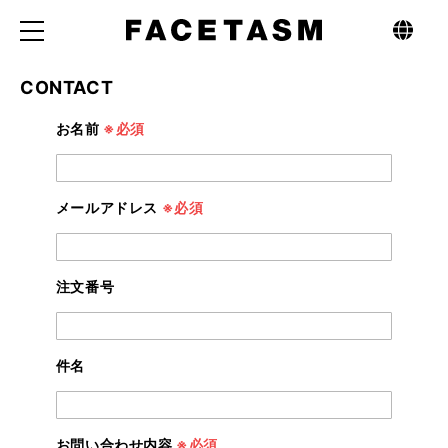
CONTACT
お
お名前
※必須
問
い
合
わ
せ
フ
メールアドレス
※必須
ォ
ー
ム
注文番号
件名
お問い合わせ内容
※必須