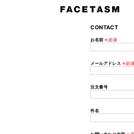
CONTACT
お
お名前
※必須
問
い
合
わ
せ
フ
メールアドレス
※必
ォ
ー
ム
注文番号
件名