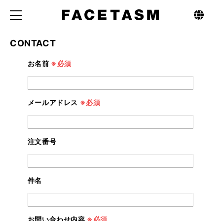
CONTACT
お
お名前
※必須
問
い
合
わ
せ
フ
メールアドレス
※必須
ォ
ー
ム
注文番号
件名
お問い合わせ内容
※必須